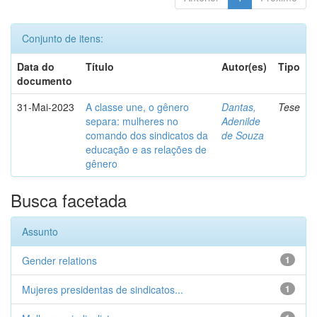
Conjunto de itens:
Data do
Título
Autor(es)
Tipo
documento
31-Mai-2023
A classe une, o gênero
Dantas,
Tese
separa: mulheres no
Adenilde
comando dos sindicatos da
de Souza
educação e as relações de
gênero
Busca facetada
Assunto
Gender relations
1
Mujeres presidentas de sindicatos...
1