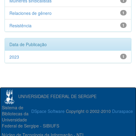
Mulheres sindicalistas
1
Relaciones de gênero
1
Resistência
1
Data de Publicação
2023
1
UNIVERSIDADE FEDERAL DE SERGIPE
Sistema de
DSpace Software
Copyright © 2002-2010
Duraspace
Bibliotecas da
Universidade
Federal de Sergipe - SIBIUFS
Núcleo de Tecnologia da Informação - NTI