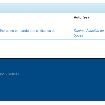
Autor(es)
ulheres no comando dos sindicatos da
Dantas, Adenilde de
Souza
gipe - SIBIUFS