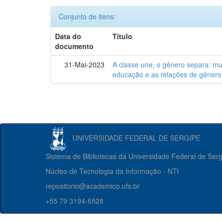
Conjunto de itens:
Data do
Título
documento
31-Mai-2023
A classe une, o gênero separa: m
educação e as relações de gênero
UNIVERSIDADE FEDERAL DE SERGIPE
Sistema de Bibliotecas da Universidade Federal de Ser
Núcleo de Tecnologia da Informação - NTI
repositorio@academico.ufs.br
+55 79 3194-6528