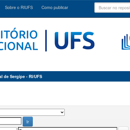
Sobre o RIUFS
Como publicar
al de Sergipe - RI/UFS