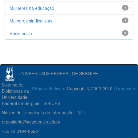
Mulheres na educação
1
Mulheres sindicalistas
1
Resistência
1
UNIVERSIDADE FEDERAL DE SERGIPE
Sistema de
DSpace Software
Copyright © 2002-2010
Duraspace
Bibliotecas da
Universidade
Federal de Sergipe - SIBIUFS
Núcleo de Tecnologia da Informação - NTI
repositorio@academico.ufs.br
+55 79 3194-6528