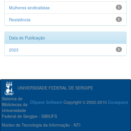
Mulheres sindicalistas
1
Resistência
1
Data de Publicação
2023
1
UNIVERSIDADE FEDERAL DE SERGIPE
Sistema de
DSpace Software
Copyright © 2002-2010
Duraspace
Bibliotecas da
Universidade
Federal de Sergipe - SIBIUFS
Núcleo de Tecnologia da Informação - NTI