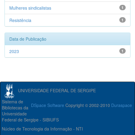
Mulheres sindicalistas
1
Resistência
1
Data de Publicação
2023
1
UNIVERSIDADE FEDERAL DE SERGIPE
Sistema de
DSpace Software
Copyright © 2002-2010
Duraspace
Bibliotecas da
Universidade
Federal de Sergipe - SIBIUFS
Núcleo de Tecnologia da Informação - NTI