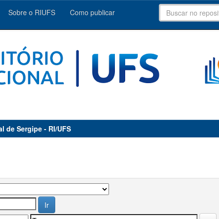
Sobre o RIUFS
Como publicar
al de Sergipe - RI/UFS