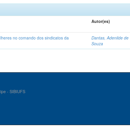
Autor(es)
ulheres no comando dos sindicatos da
Dantas, Adenilde de
Souza
gipe - SIBIUFS