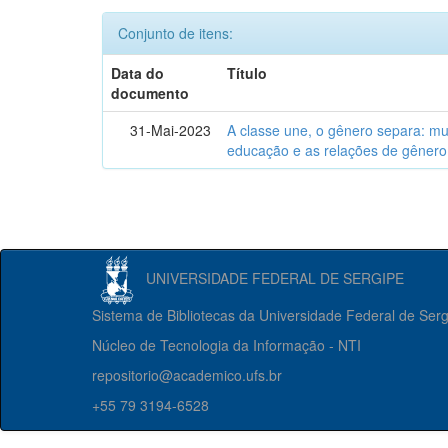
Conjunto de itens:
Data do
Título
documento
31-Mai-2023
A classe une, o gênero separa: m
educação e as relações de gênero
UNIVERSIDADE FEDERAL DE SERGIPE
Sistema de Bibliotecas da Universidade Federal de Ser
Núcleo de Tecnologia da Informação - NTI
repositorio@academico.ufs.br
+55 79 3194-6528