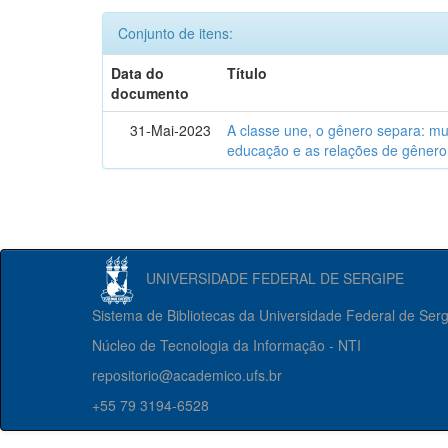
Conjunto de itens:
Data do
Título
documento
31-Mai-2023
A classe une, o gênero separa: m
educação e as relações de gênero
UNIVERSIDADE FEDERAL DE SERGIPE
Sistema de Bibliotecas da Universidade Federal de Ser
Núcleo de Tecnologia da Informação - NTI
repositorio@academico.ufs.br
+55 79 3194-6528