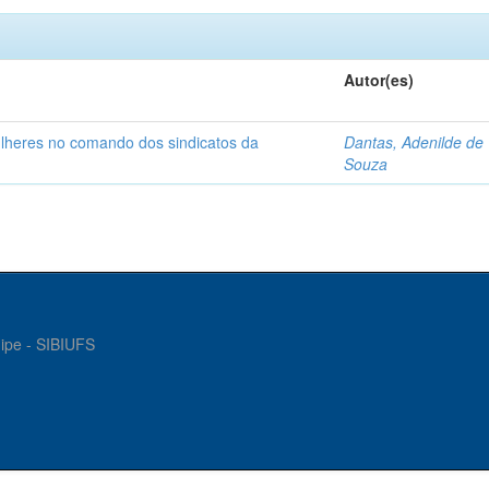
Autor(es)
ulheres no comando dos sindicatos da
Dantas, Adenilde de
Souza
gipe - SIBIUFS