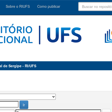
Sobre o RIUFS
Como publicar
al de Sergipe - RI/UFS