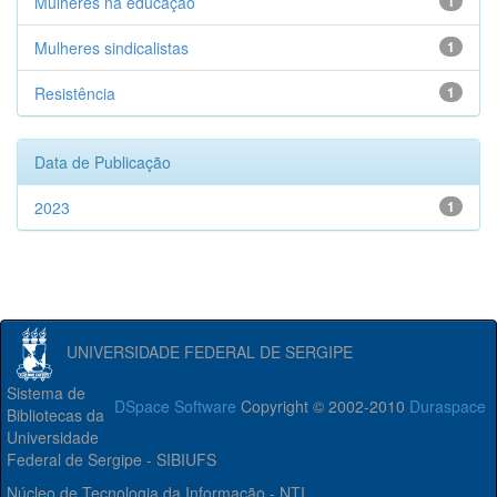
Mulheres na educação
1
Mulheres sindicalistas
1
Resistência
1
Data de Publicação
2023
1
UNIVERSIDADE FEDERAL DE SERGIPE
Sistema de
DSpace Software
Copyright © 2002-2010
Duraspace
Bibliotecas da
Universidade
Federal de Sergipe - SIBIUFS
Núcleo de Tecnologia da Informação - NTI