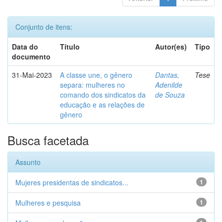
Conjunto de itens:
Data do
Título
Autor(es)
Tipo
documento
31-Mai-2023
A classe une, o gênero
Dantas,
Tese
separa: mulheres no
Adenilde
comando dos sindicatos da
de Souza
educação e as relações de
gênero
Busca facetada
Assunto
Mujeres presidentas de sindicatos...
1
Mulheres e pesquisa
1