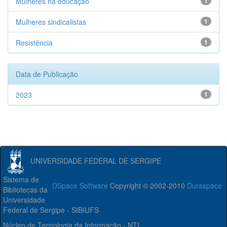
Mulheres na educação
1
Mulheres sindicalistas
1
Resistência
1
Data de Publicação
2023
1
UNIVERSIDADE FEDERAL DE SERGIPE
Sistema de
DSpace Software
Copyright © 2002-2010
Duraspace
Bibliotecas da
Universidade
Federal de Sergipe - SIBIUFS
Núcleo de Tecnologia da Informação - NTI