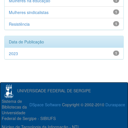
Mulheres na educação
1
Mulheres sindicalistas
1
Resistência
1
Data de Publicação
2023
1
UNIVERSIDADE FEDERAL DE SERGIPE
Sistema de
DSpace Software
Copyright © 2002-2010
Duraspace
Bibliotecas da
Universidade
Federal de Sergipe - SIBIUFS
Núcleo de Tecnologia da Informação - NTI