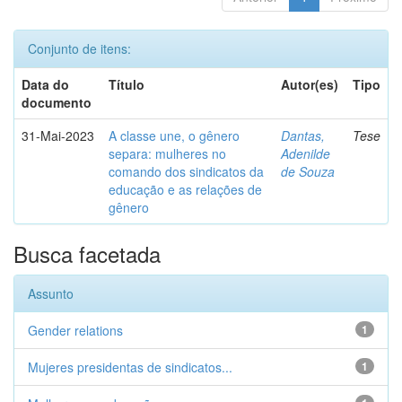
Conjunto de itens:
Data do
Título
Autor(es)
Tipo
documento
31-Mai-2023
A classe une, o gênero
Dantas,
Tese
separa: mulheres no
Adenilde
comando dos sindicatos da
de Souza
educação e as relações de
gênero
Busca facetada
Assunto
Gender relations
1
Mujeres presidentas de sindicatos...
1