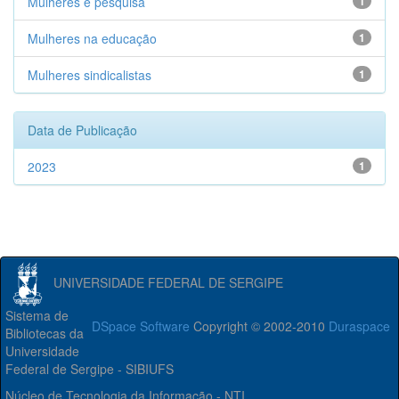
Mulheres e pesquisa
1
Mulheres na educação
1
Mulheres sindicalistas
1
Data de Publicação
2023
1
UNIVERSIDADE FEDERAL DE SERGIPE
Sistema de
DSpace Software
Copyright © 2002-2010
Duraspace
Bibliotecas da
Universidade
Federal de Sergipe - SIBIUFS
Núcleo de Tecnologia da Informação - NTI