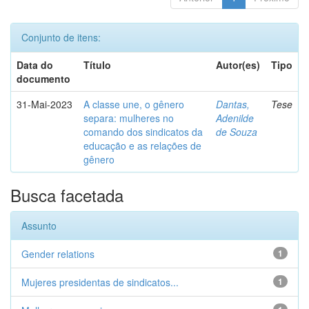
Conjunto de itens:
Data do
Título
Autor(es)
Tipo
documento
31-Mai-2023
A classe une, o gênero
Dantas,
Tese
separa: mulheres no
Adenilde
comando dos sindicatos da
de Souza
educação e as relações de
gênero
Busca facetada
Assunto
Gender relations
1
Mujeres presidentas de sindicatos...
1