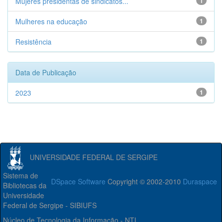
Mujeres presidentas de sindicatos...
1
Mulheres na educação
1
Resistência
1
Data de Publicação
2023
1
UNIVERSIDADE FEDERAL DE SERGIPE
Sistema de
DSpace Software
Copyright © 2002-2010
Duraspace
Bibliotecas da
Universidade
Federal de Sergipe - SIBIUFS
Núcleo de Tecnologia da Informação - NTI