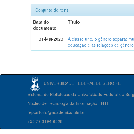
Conjunto de itens:
Data do
Título
documento
31-Mai-2023
A classe une, o gênero separa: m
educação e as relações de gênero
UNIVERSIDADE FEDERAL DE SERGIPE
Sistema de Bibliotecas da Universidade Federal de Ser
Núcleo de Tecnologia da Informação - NTI
repositorio@academico.ufs.br
+55 79 3194-6528