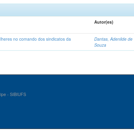
Autor(es)
ulheres no comando dos sindicatos da
Dantas, Adenilde de
Souza
gipe - SIBIUFS