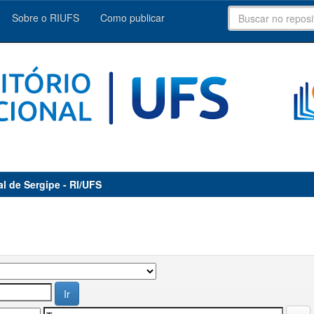
Sobre o RIUFS
Como publicar
al de Sergipe - RI/UFS