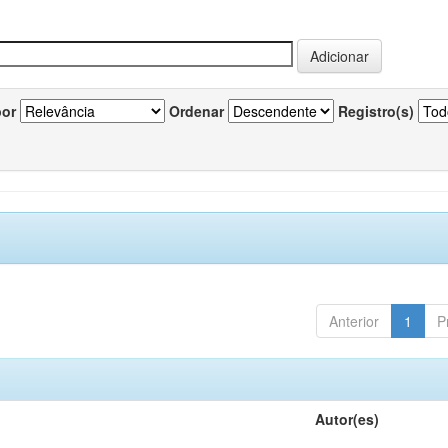
por
Ordenar
Registro(s)
Anterior
1
P
Autor(es)