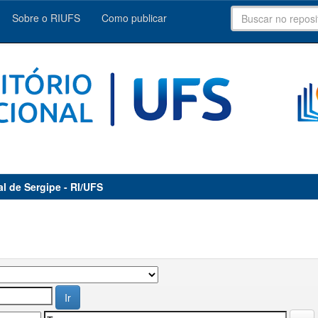
Sobre o RIUFS
Como publicar
al de Sergipe - RI/UFS