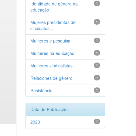
Identidade de gênero na
1
educação
Mujeres presidentas de
1
sindicatos...
Mulheres e pesquisa
1
Mulheres na educação
1
Mulheres sindicalistas
1
Relaciones de gênero
1
Resistência
1
Data de Publicação
2023
1