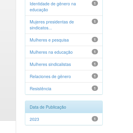
Identidade de gênero na
1
educação
Mujeres presidentas de
1
sindicatos...
Mulheres e pesquisa
1
Mulheres na educação
1
Mulheres sindicalistas
1
Relaciones de gênero
1
Resistência
1
Data de Publicação
2023
1