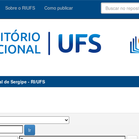
Sobre o RIUFS
Como publicar
al de Sergipe - RI/UFS