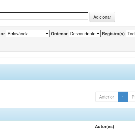
por
Ordenar
Registro(s)
Anterior
1
P
Autor(es)