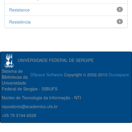
Resistance
1
Resistência
1
UNIVERSIDADE FEDERAL DE SERGIPE
Sistema de
DSpace Software
Copyright © 2002-2010
Duraspace
Bibliotecas da
Universidade
Federal de Sergipe - SIBIUFS
Núcleo de Tecnologia da Informação - NTI
repositorio@academico.ufs.br
+55 79 3194-6528