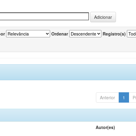
por
Ordenar
Registro(s)
Anterior
1
P
Autor(es)