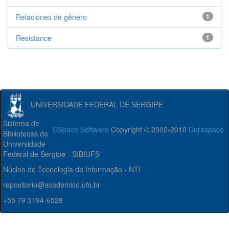
Relaciones de gênero
1
Resistance
1
UNIVERSIDADE FEDERAL DE SERGIPE
Sistema de
DSpace Software
Copyright © 2002-2010
Duraspace
Bibliotecas da
Universidade
Federal de Sergipe - SIBIUFS
Núcleo de Tecnologia da Informação - NTI
repositorio@academico.ufs.br
+55 79 3194-6528