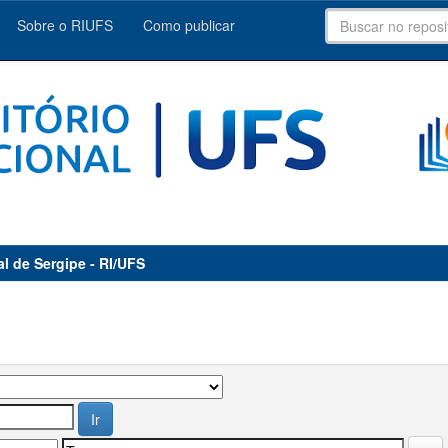
Sobre o RIUFS
Como publicar
al de Sergipe - RI/UFS