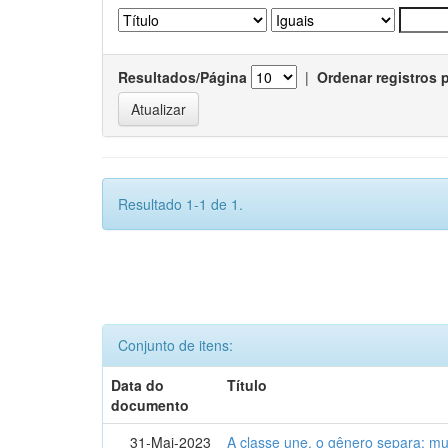
Resultados/Página
|
Ordenar registros 
Resultado 1-1 de 1.
Conjunto de itens:
Data do
Título
documento
31-Mai-2023
A classe une, o gênero separa: m