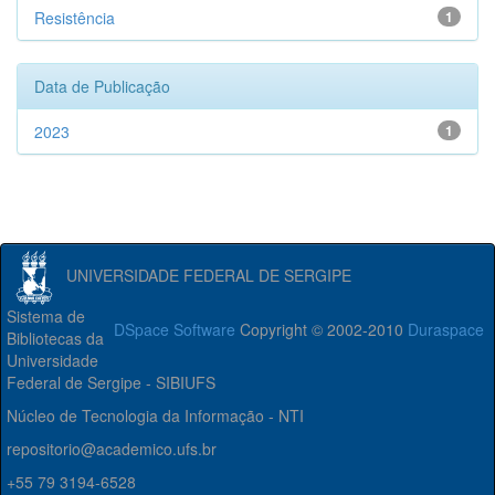
Resistência
1
Data de Publicação
2023
1
UNIVERSIDADE FEDERAL DE SERGIPE
Sistema de
DSpace Software
Copyright © 2002-2010
Duraspace
Bibliotecas da
Universidade
Federal de Sergipe - SIBIUFS
Núcleo de Tecnologia da Informação - NTI
repositorio@academico.ufs.br
+55 79 3194-6528