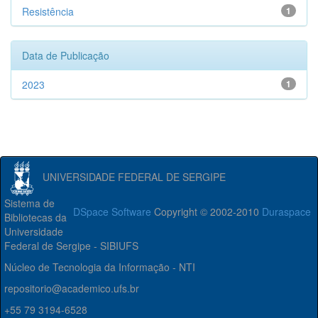
Resistência
1
Data de Publicação
2023
1
UNIVERSIDADE FEDERAL DE SERGIPE
Sistema de
DSpace Software
Copyright © 2002-2010
Duraspace
Bibliotecas da
Universidade
Federal de Sergipe - SIBIUFS
Núcleo de Tecnologia da Informação - NTI
repositorio@academico.ufs.br
+55 79 3194-6528