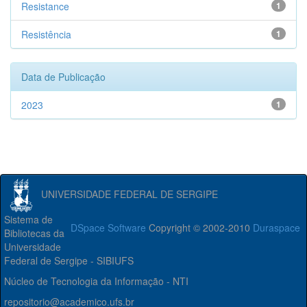
Resistance
1
Resistência
1
Data de Publicação
2023
1
UNIVERSIDADE FEDERAL DE SERGIPE
Sistema de
DSpace Software
Copyright © 2002-2010
Duraspace
Bibliotecas da
Universidade
Federal de Sergipe - SIBIUFS
Núcleo de Tecnologia da Informação - NTI
repositorio@academico.ufs.br