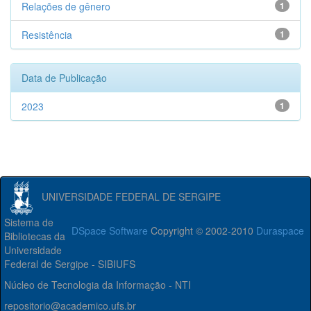
Relações de gênero
1
Resistência
1
Data de Publicação
2023
1
UNIVERSIDADE FEDERAL DE SERGIPE
Sistema de
DSpace Software
Copyright © 2002-2010
Duraspace
Bibliotecas da
Universidade
Federal de Sergipe - SIBIUFS
Núcleo de Tecnologia da Informação - NTI
repositorio@academico.ufs.br