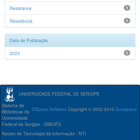
Resistance
1
Resistência
1
Data de Publicação
2023
1
UNIVERSIDADE FEDERAL DE SERGIPE
Sistema de
DSpace Software
Copyright © 2002-2010
Duraspace
Bibliotecas da
Universidade
Federal de Sergipe - SIBIUFS
Núcleo de Tecnologia da Informação - NTI