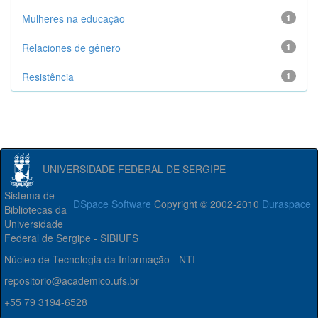
Mulheres na educação
1
Relaciones de gênero
1
Resistência
1
UNIVERSIDADE FEDERAL DE SERGIPE
Sistema de
DSpace Software
Copyright © 2002-2010
Duraspace
Bibliotecas da
Universidade
Federal de Sergipe - SIBIUFS
Núcleo de Tecnologia da Informação - NTI
repositorio@academico.ufs.br
+55 79 3194-6528