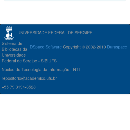
UNIVERSIDADE FEDERAL DE SERGIPE
Sistema de
DSpace Software
Copyright © 2002-2010
Duraspace
Bibliotecas da
Universidade
Federal de Sergipe - SIBIUFS
Núcleo de Tecnologia da Informação - NTI
repositorio@academico.ufs.br
+55 79 3194-6528