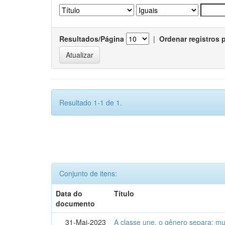
Resultados/Página
|
Ordenar registros 
Resultado 1-1 de 1.
Conjunto de itens:
Data do
Título
documento
31-Mai-2023
A classe une, o gênero separa: m