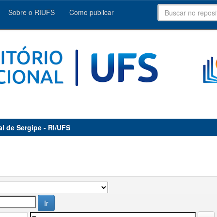
Sobre o RIUFS
Como publicar
al de Sergipe - RI/UFS