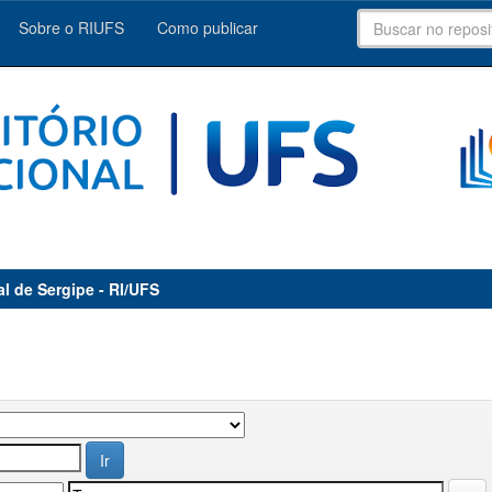
Sobre o RIUFS
Como publicar
al de Sergipe - RI/UFS