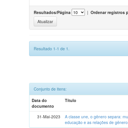
Resultados/Página
|
Ordenar registros 
Resultado 1-1 de 1.
Conjunto de itens:
Data do
Título
documento
31-Mai-2023
A classe une, o gênero separa: m
educação e as relações de gênero