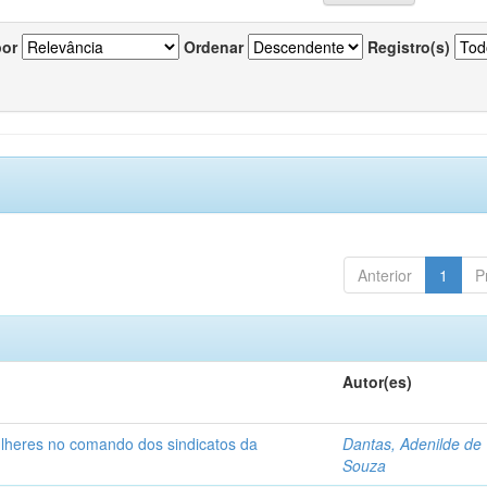
por
Ordenar
Registro(s)
Anterior
1
P
Autor(es)
ulheres no comando dos sindicatos da
Dantas, Adenilde de
Souza