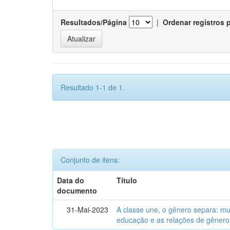
Resultados/Página
|
Ordenar registros 
Resultado 1-1 de 1.
Conjunto de itens:
Data do
Título
documento
31-Mai-2023
A classe une, o gênero separa: m
educação e as relações de gênero