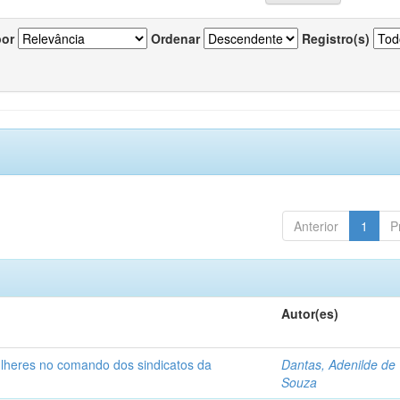
por
Ordenar
Registro(s)
Anterior
1
P
Autor(es)
ulheres no comando dos sindicatos da
Dantas, Adenilde de
Souza