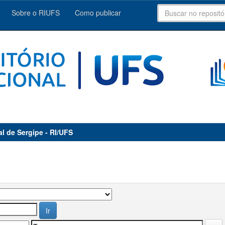
Sobre o RIUFS
Como publicar
al de Sergipe - RI/UFS