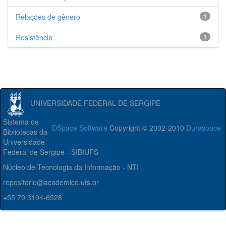
Relações de gênero
1
Resistência
1
UNIVERSIDADE FEDERAL DE SERGIPE
Sistema de
DSpace Software
Copyright © 2002-2010
Duraspace
Bibliotecas da
Universidade
Federal de Sergipe - SIBIUFS
Núcleo de Tecnologia da Informação - NTI
repositorio@academico.ufs.br
+55 79 3194-6528