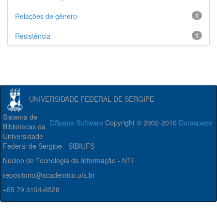
Relações de gênero
1
Resistência
1
UNIVERSIDADE FEDERAL DE SERGIPE
Sistema de
DSpace Software
Copyright © 2002-2010
Duraspace
Bibliotecas da
Universidade
Federal de Sergipe - SIBIUFS
Núcleo de Tecnologia da Informação - NTI
repositorio@academico.ufs.br
+55 79 3194-6528