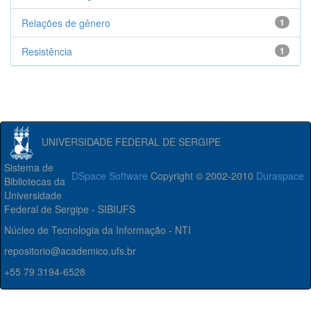
Relações de gênero
1
Resistência
1
UNIVERSIDADE FEDERAL DE SERGIPE
Sistema de
DSpace Software
Copyright © 2002-2010
Duraspace
Bibliotecas da
Universidade
Federal de Sergipe - SIBIUFS
Núcleo de Tecnologia da Informação - NTI
repositorio@academico.ufs.br
+55 79 3194-6528