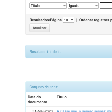
Resultados/Página
|
Ordenar registros 
Resultado 1-1 de 1.
Conjunto de itens:
Data do
Título
documento
31-Mai-2023
A classe une, o gênero separa: m