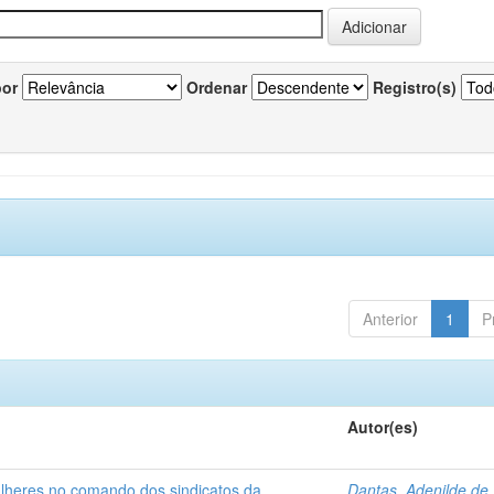
por
Ordenar
Registro(s)
Anterior
1
P
Autor(es)
ulheres no comando dos sindicatos da
Dantas, Adenilde de