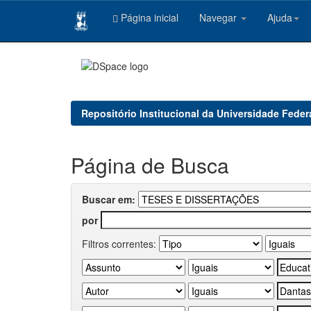
Página inicial
Navegar
Ajuda
Skip
navigation
Repositório Institucional da Universidade Feder
Página de Busca
Buscar em:
por
Filtros correntes: