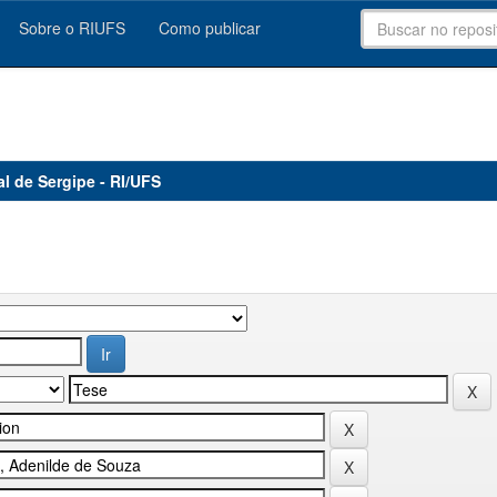
Sobre o RIUFS
Como publicar
al de Sergipe - RI/UFS