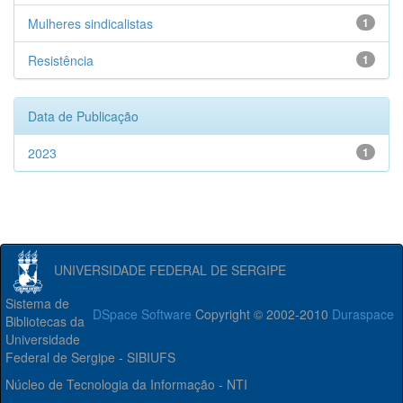
Mulheres sindicalistas
1
Resistência
1
Data de Publicação
2023
1
UNIVERSIDADE FEDERAL DE SERGIPE
Sistema de
DSpace Software
Copyright © 2002-2010
Duraspace
Bibliotecas da
Universidade
Federal de Sergipe - SIBIUFS
Núcleo de Tecnologia da Informação - NTI