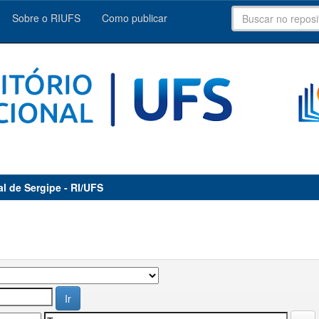
Sobre o RIUFS
Como publicar
al de Sergipe - RI/UFS