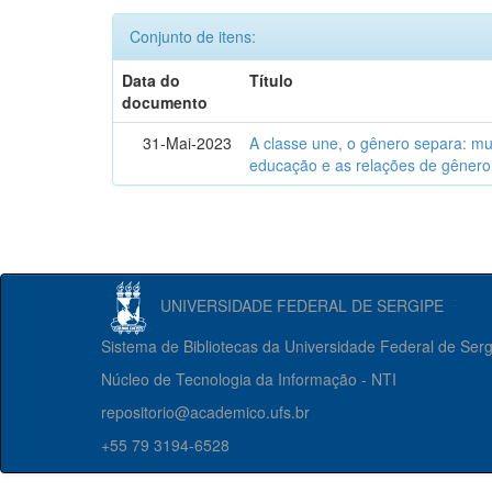
Conjunto de itens:
Data do
Título
documento
31-Mai-2023
A classe une, o gênero separa: m
educação e as relações de gênero
UNIVERSIDADE FEDERAL DE SERGIPE
Sistema de Bibliotecas da Universidade Federal de Ser
Núcleo de Tecnologia da Informação - NTI
repositorio@academico.ufs.br
+55 79 3194-6528