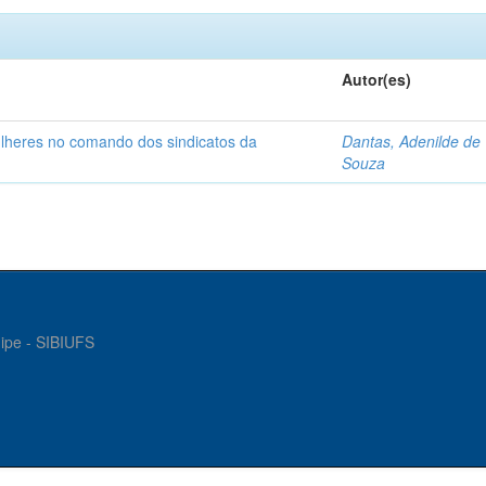
Autor(es)
ulheres no comando dos sindicatos da
Dantas, Adenilde de
Souza
gipe - SIBIUFS