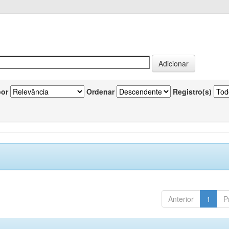
por
Ordenar
Registro(s)
Anterior
1
P