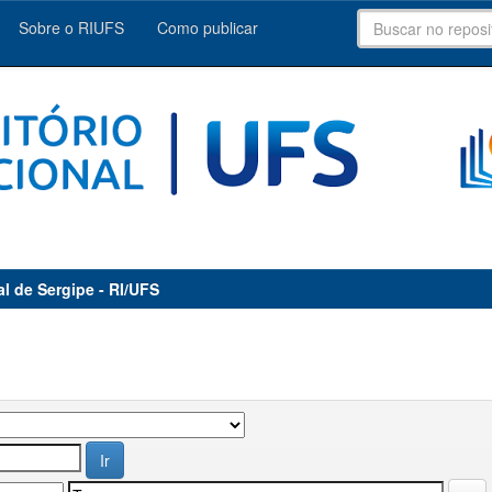
Sobre o RIUFS
Como publicar
al de Sergipe - RI/UFS