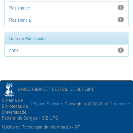
Resistance
1
Resistência
1
Data de Publicação
2023
1
UNIVERSIDADE FEDERAL DE SERGIPE
Sistema de
DSpace Software
Copyright © 2002-2010
Duraspace
Bibliotecas da
Universidade
Federal de Sergipe - SIBIUFS
Núcleo de Tecnologia da Informação - NTI