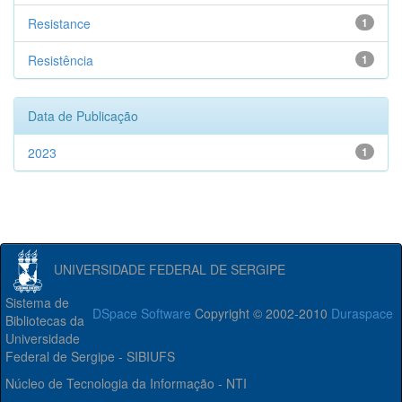
Resistance
1
Resistência
1
Data de Publicação
2023
1
UNIVERSIDADE FEDERAL DE SERGIPE
Sistema de
DSpace Software
Copyright © 2002-2010
Duraspace
Bibliotecas da
Universidade
Federal de Sergipe - SIBIUFS
Núcleo de Tecnologia da Informação - NTI