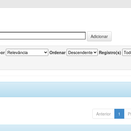
por
Ordenar
Registro(s)
Anterior
1
P