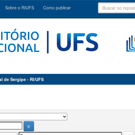
Sobre o RIUFS
Como publicar
al de Sergipe - RI/UFS