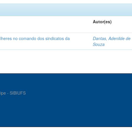
Autor(es)
ulheres no comando dos sindicatos da
Dantas, Adenilde de
Souza
gipe - SIBIUFS