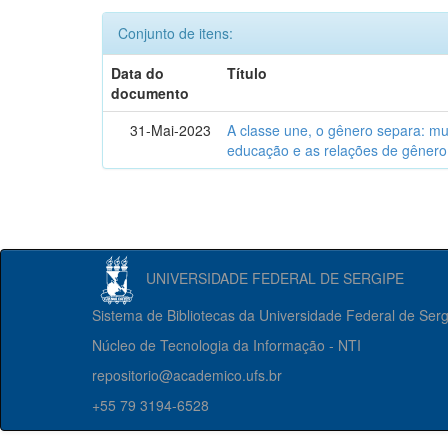
Conjunto de itens:
Data do
Título
documento
31-Mai-2023
A classe une, o gênero separa: m
educação e as relações de gênero
UNIVERSIDADE FEDERAL DE SERGIPE
Sistema de Bibliotecas da Universidade Federal de Ser
Núcleo de Tecnologia da Informação - NTI
repositorio@academico.ufs.br
+55 79 3194-6528