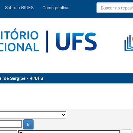
Sobre o RIUFS
Como publicar
al de Sergipe - RI/UFS