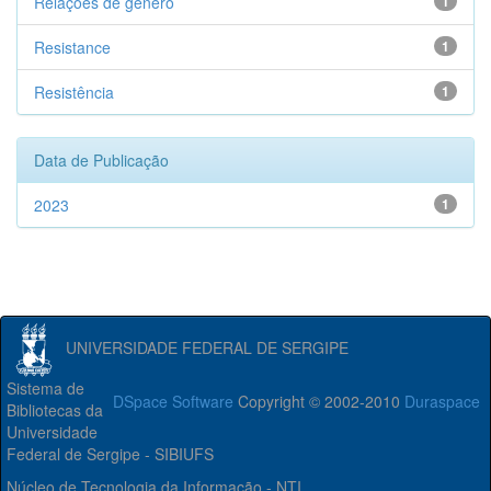
Relações de gênero
1
Resistance
1
Resistência
1
Data de Publicação
2023
1
UNIVERSIDADE FEDERAL DE SERGIPE
Sistema de
DSpace Software
Copyright © 2002-2010
Duraspace
Bibliotecas da
Universidade
Federal de Sergipe - SIBIUFS
Núcleo de Tecnologia da Informação - NTI