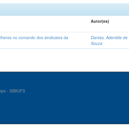
Autor(es)
ulheres no comando dos sindicatos da
Dantas, Adenilde de
Souza
gipe - SIBIUFS