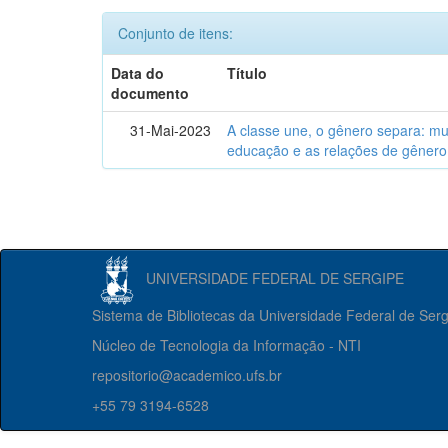
Conjunto de itens:
Data do
Título
documento
31-Mai-2023
A classe une, o gênero separa: m
educação e as relações de gênero
UNIVERSIDADE FEDERAL DE SERGIPE
Sistema de Bibliotecas da Universidade Federal de Ser
Núcleo de Tecnologia da Informação - NTI
repositorio@academico.ufs.br
+55 79 3194-6528