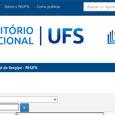
Sobre o RIUFS
Como publicar
al de Sergipe - RI/UFS