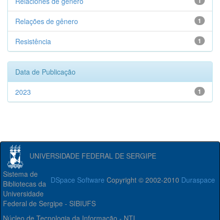
Relaciones de gênero
1
Relações de gênero
1
Resistência
1
Data de Publicação
2023
1
UNIVERSIDADE FEDERAL DE SERGIPE
Sistema de
DSpace Software
Copyright © 2002-2010
Duraspace
Bibliotecas da
Universidade
Federal de Sergipe - SIBIUFS
Núcleo de Tecnologia da Informação - NTI