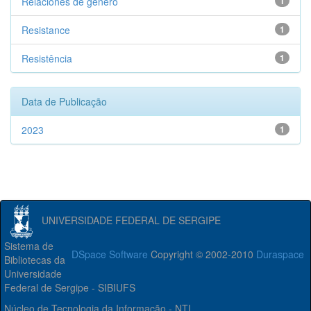
Relaciones de gênero
1
Resistance
1
Resistência
1
Data de Publicação
2023
1
UNIVERSIDADE FEDERAL DE SERGIPE
Sistema de
DSpace Software
Copyright © 2002-2010
Duraspace
Bibliotecas da
Universidade
Federal de Sergipe - SIBIUFS
Núcleo de Tecnologia da Informação - NTI