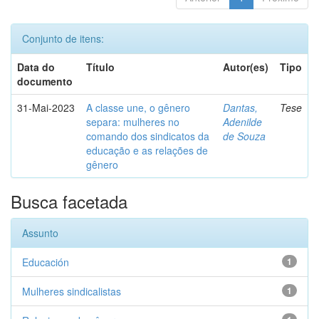
Conjunto de itens:
Data do
Título
Autor(es)
Tipo
documento
31-Mai-2023
A classe une, o gênero
Dantas,
Tese
separa: mulheres no
Adenilde
comando dos sindicatos da
de Souza
educação e as relações de
gênero
Busca facetada
Assunto
Educación
1
Mulheres sindicalistas
1