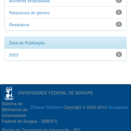
Mulheres sindicalistas
1
Relaciones de gênero
1
Resistance
1
Data de Publicação
2023
1
UNIVERSIDADE FEDERAL DE SERGIPE
Sistema de
DSpace Software
Copyright © 2002-2010
Duraspace
Bibliotecas da
Universidade
Federal de Sergipe - SIBIUFS
Núcleo de Tecnologia da Informação - NTI