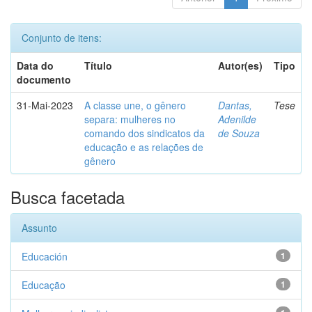
Conjunto de itens:
Data do
Título
Autor(es)
Tipo
documento
31-Mai-2023
A classe une, o gênero
Dantas,
Tese
separa: mulheres no
Adenilde
comando dos sindicatos da
de Souza
educação e as relações de
gênero
Busca facetada
Assunto
Educación
1
Educação
1