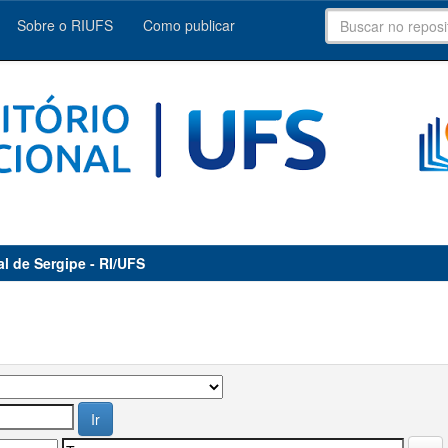
Sobre o RIUFS
Como publicar
al de Sergipe - RI/UFS