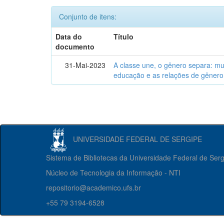
Conjunto de itens:
Data do
Título
documento
31-Mai-2023
A classe une, o gênero separa: m
educação e as relações de gênero
UNIVERSIDADE FEDERAL DE SERGIPE
Sistema de Bibliotecas da Universidade Federal de Ser
Núcleo de Tecnologia da Informação - NTI
repositorio@academico.ufs.br
+55 79 3194-6528