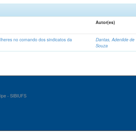
Autor(es)
ulheres no comando dos sindicatos da
Dantas, Adenilde de
Souza
gipe - SIBIUFS