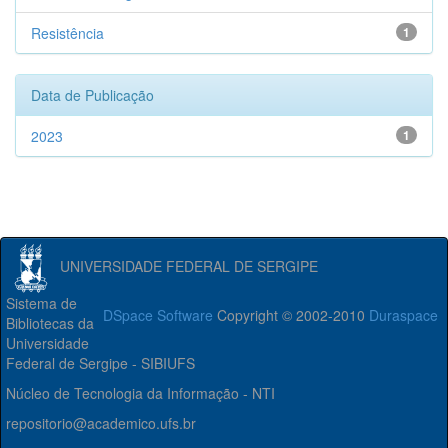
Resistência
1
Data de Publicação
2023
1
UNIVERSIDADE FEDERAL DE SERGIPE
Sistema de
DSpace Software
Copyright © 2002-2010
Duraspace
Bibliotecas da
Universidade
Federal de Sergipe - SIBIUFS
Núcleo de Tecnologia da Informação - NTI
repositorio@academico.ufs.br