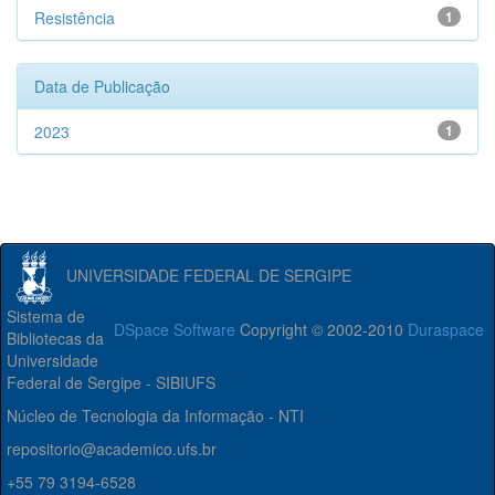
Resistência
1
Data de Publicação
2023
1
UNIVERSIDADE FEDERAL DE SERGIPE
Sistema de
DSpace Software
Copyright © 2002-2010
Duraspace
Bibliotecas da
Universidade
Federal de Sergipe - SIBIUFS
Núcleo de Tecnologia da Informação - NTI
repositorio@academico.ufs.br
+55 79 3194-6528