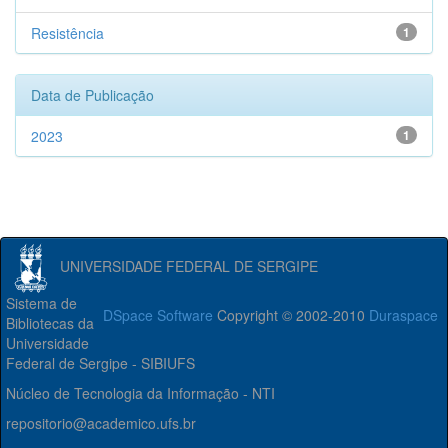
Resistência
1
Data de Publicação
2023
1
UNIVERSIDADE FEDERAL DE SERGIPE
Sistema de
DSpace Software
Copyright © 2002-2010
Duraspace
Bibliotecas da
Universidade
Federal de Sergipe - SIBIUFS
Núcleo de Tecnologia da Informação - NTI
repositorio@academico.ufs.br