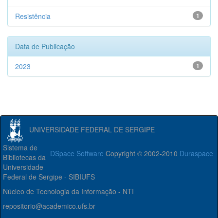
Resistência
1
Data de Publicação
2023
1
UNIVERSIDADE FEDERAL DE SERGIPE
Sistema de
DSpace Software
Copyright © 2002-2010
Duraspace
Bibliotecas da
Universidade
Federal de Sergipe - SIBIUFS
Núcleo de Tecnologia da Informação - NTI
repositorio@academico.ufs.br